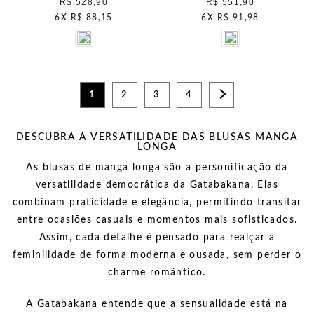
R$ 528,90
R$ 551,90
6
X
R$ 88,15
6
X
R$ 91,98
1
2
3
4
DESCUBRA A VERSATILIDADE DAS BLUSAS MANGA
LONGA
As blusas de manga longa são a personificação da
versatilidade democrática da Gatabakana. Elas
combinam
praticidade e elegância,
permitindo transitar
entre ocasiões casuais e momentos mais sofisticados.
Assim, cada detalhe é pensado para realçar a
feminilidade de forma moderna e ousada, sem perder o
charme romântico.
A Gatabakana entende que a sensualidade está na