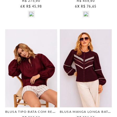
R$ 275,90
R$ 459,90
6
X
R$ 45,98
6
X
R$ 76,65
BLUSA TIPO BATA COM RENDA BERRY
BLUSA MANGA LONGA BATA BERRY