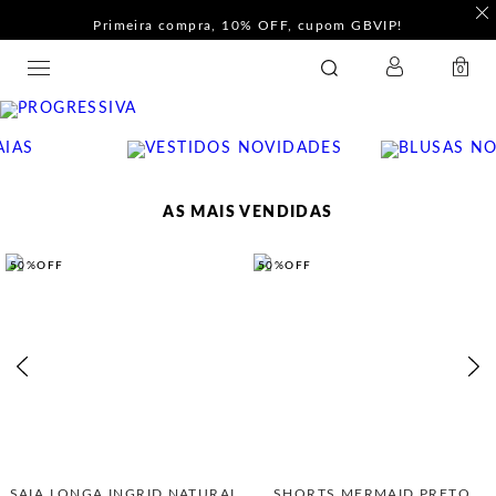
Primeira compra, 10% OFF, cupom GBVIP!
LOGIN
GATABAKANA
0
AS MAIS VENDIDAS
50%
OFF
50%
OFF
SAIA LONGA INGRID NATURAL
SHORTS MERMAID PRETO