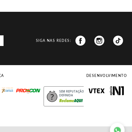
SIGA NAS REDES:
ÇA
DESENVOLVIMENTO
uro
Procon
SEM REPUTAÇÃO
DEFINIDA