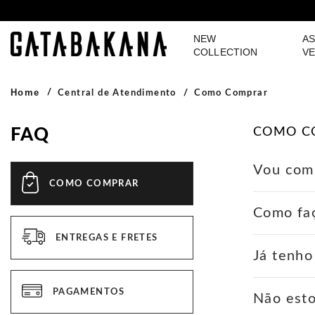
NEW
AS
GATABAKANA
COLLECTION
VE
Home
Central de Atendimento
Como Comprar
FAQ
COMO C
Vou com
COMO COMPRAR
Pode ficar
Como faç
armazena 
protegido 
ENTREGAS E FRETES
1 - Escolh
anos no ce
Já tenho
2 - Seleci
qualquer t
3 - Você s
1 - Escolh
4 - Caso d
PAGAMENTOS
Não esto
2 - Seleci
deseje fin