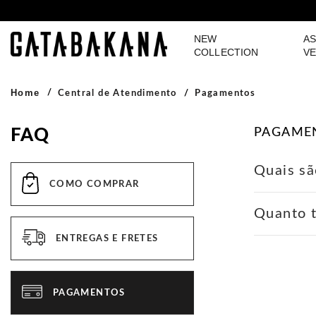
NEW
AS
GATABAKANA
COLLECTION
VE
Home
Central de Atendimento
Pagamentos
FAQ
PAGAME
Quais sã
COMO COMPRAR
Além de ca
Quanto 
aceitamos 
ENTREGAS E FRETES
Transações
*Pagando 
pagamento
PAGAMENTOS