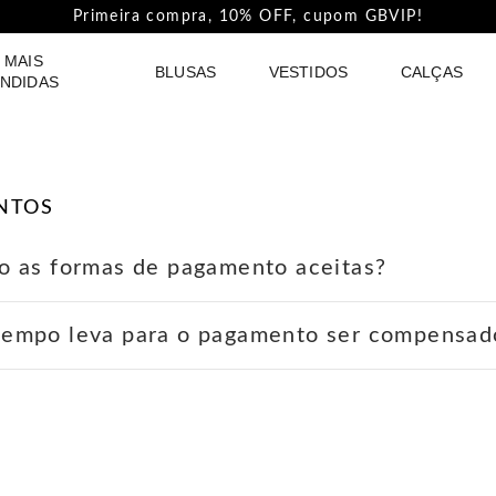
Primeira compra, 10% OFF, cupom GBVIP!
 MAIS
BLUSAS
VESTIDOS
CALÇAS
NDIDAS
NTOS
o as formas de pagamento aceitas?
rtão de crédito, no qual você pode parcelar suas com
tempo leva para o pagamento ser compensad
pagamento à vista via PIX*.
 no cartão de crédito são compensadas em poucos min
com pix você ganha 5% de desconto na coleção vigent
 aprovado em até 15 minutos.