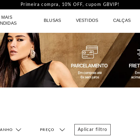
Pague com PIX e ganhe 5%Off na Coleção Outline!
 MAIS
BLUSAS
VESTIDOS
CALÇAS
NDIDAS
Aplicar filtro
MANHO
FAIXA DE PREÇO