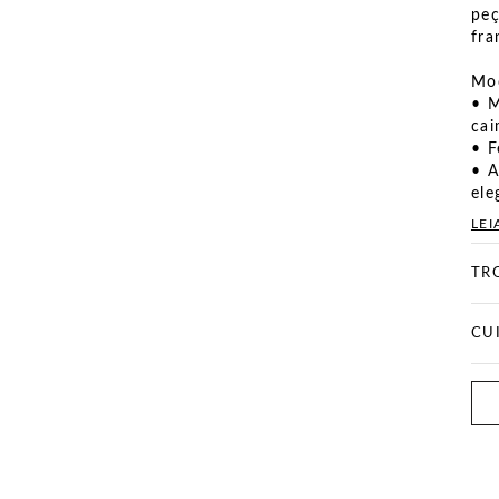
peç
fra
Mod
• M
ca
• F
• A
ele
LEI
TR
CU