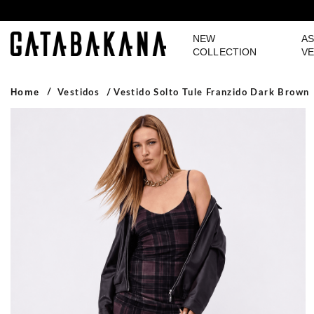
NEW
AS
GATABAKANA
COLLECTION
VE
Home
Vestidos
Vestido Solto Tule Franzido Dark Brown