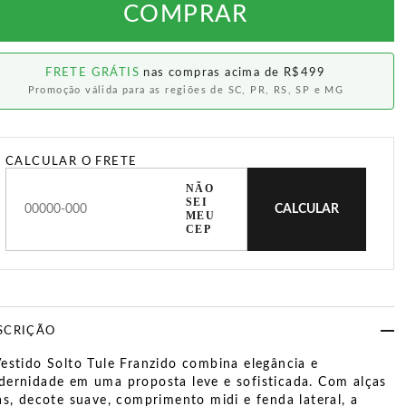
COMPRAR
FRETE GRÁTIS
nas compras acima de R$499
Promoção válida para as regiões de SC, PR, RS, SP e MG
CALCULAR O FRETE
NÃO
SEI
CALCULAR
MEU
CEP
SCRIÇÃO
estido Solto Tule Franzido combina elegância e
ernidade em uma proposta leve e sofisticada. Com alças
as, decote suave, comprimento midi e fenda lateral, a