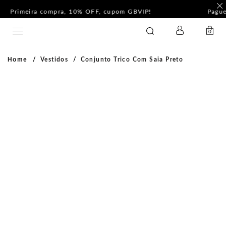
F
Pague com PIX e ganhe 5%Off na Coleção Outline!
LOGIN
GATABAKANA
0
Home
Vestidos
Conjunto Trico Com Saia Preto