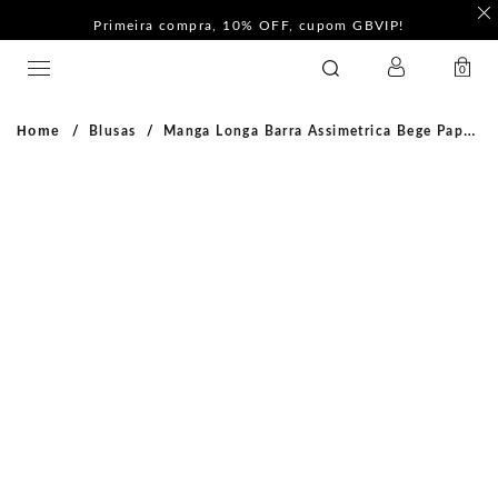
F
Pague com PIX e ganhe 5%Off na Coleção Outline!
LOGIN
GATABAKANA
0
Home
Blusas
Manga Longa Barra Assimetrica Bege Paper