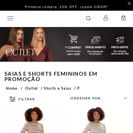
Primeira compra, 10% OFF, cupom GBVIP!
LOGIN
GATABAKANA
0
SAIAS E SHORTS FEMININOS EM
PROMOÇÃO
Home
Outlet
Shorts e Saias
P
ORDENAR POR:
FILTRAR