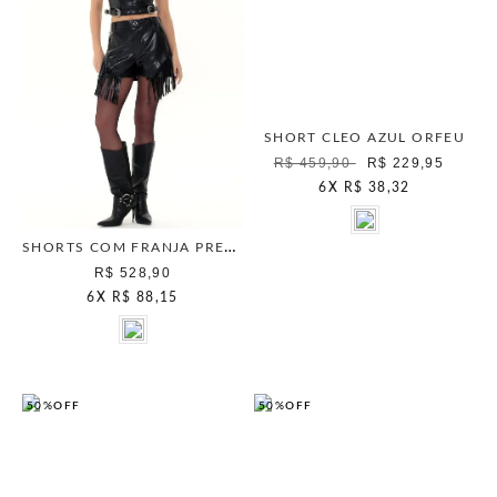
SHORT CLEO AZUL ORFEU
R$ 459,90
R$ 229,95
6
X
R$ 38,32
SHORTS COM FRANJA PRETO
R$ 528,90
6
X
R$ 88,15
50%
OFF
50%
OFF