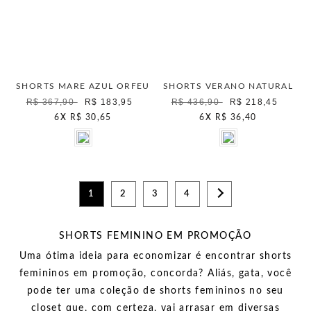
SHORTS MARE AZUL ORFEU
SHORTS VERANO NATURAL
R$ 367,90
R$ 183,95
R$ 436,90
R$ 218,45
6
X
R$ 30,65
6
X
R$ 36,40
1
2
3
4
SHORTS FEMININO EM PROMOÇÃO
Uma ótima ideia para economizar é encontrar shorts
femininos em promoção, concorda? Aliás, gata, você
pode ter uma coleção de shorts femininos no seu
closet que, com certeza, vai arrasar em diversas