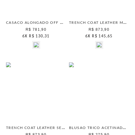
CASACO ALONGADO OFF WHITE
TRENCH COAT LEATHER MOCHA MOUSSE
R$ 781,90
R$ 873,90
6
X
R$ 130,31
6
X
R$ 145,65
TRENCH COAT LEATHER SEPIA
BLUSAO TRICO ACETINADO VERMELHO CHAMBERRY
R$ 873,90
R$ 275,90