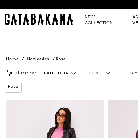
NEW
AS
GATABAKANA
COLLECTION
VE
Home
Novidades
Rosa
Filtrar por:
CATEGORIA
COR
TA
Rosa