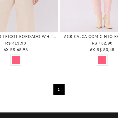
BLUSAO TIPO TRICOT BORDADO WHITE CHOCOLATE
AGR CALCA COM CINTO R
R$ 413,90
R$ 482,90
6
X
R$ 68,98
6
X
R$ 80,48
1