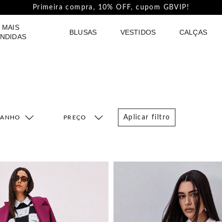
Pague com PIX e ganhe 5%Off na Coleção Outline!
 MAIS
BLUSAS
VESTIDOS
CALÇAS
NDIDAS
Aplicar filtro
MANHO
FAIXA DE PREÇO