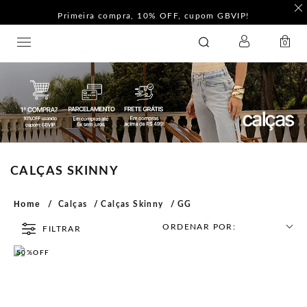
Primeira compra, 10% OFF, cupom GBVIP!
LOGIN
GATABAKANA
0
CALÇAS SKINNY
Home
Calças
Calças Skinny
GG
ORDENAR POR:
FILTRAR
50%
OFF