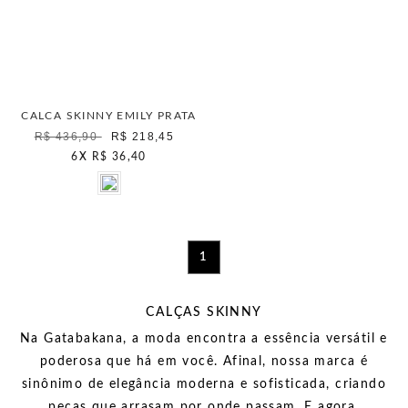
CALCA SKINNY EMILY PRATA
R$ 436,90
R$ 218,45
6
X
R$ 36,40
1
CALÇAS SKINNY
Na Gatabakana, a moda encontra a essência versátil e
poderosa que há em você. Afinal,
nossa marca é
sinônimo de elegância moderna e sofisticada,
criando
peças que arrasam por onde passam. E agora,