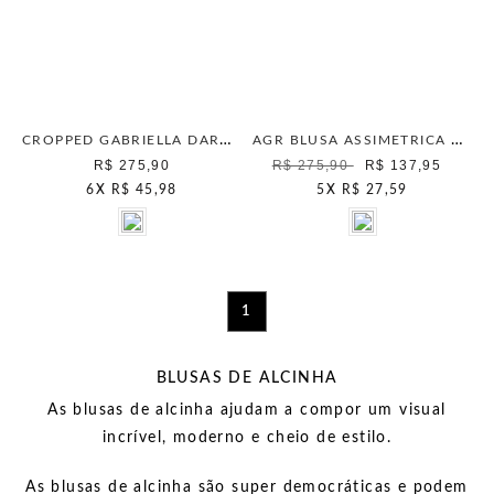
CROPPED GABRIELLA DARK CACTUS
AGR BLUSA ASSIMETRICA VERDE CANA
R$ 275,90
R$ 275,90
R$ 137,95
6
X
R$ 45,98
5
X
R$ 27,59
1
BLUSAS DE ALCINHA
As blusas de alcinha ajudam a compor um visual
incrível, moderno e cheio de estilo.
As blusas de alcinha são super democráticas e podem