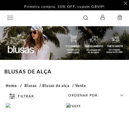
Primeira compra, 10% OFF, cupom GBVIP!
LOGIN
GATABAKANA
0
BLUSAS DE ALÇA
Home
Blusas
Blusas de alça
Verde
ORDENAR POR:
FILTRAR
50%
OFF