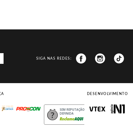
SIGA NAS REDES:
ÇA
DESENVOLVIMENTO
uro
Procon
SEM REPUTAÇÃO
DEFINIDA