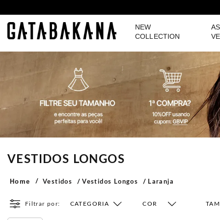
NEW
AS
GATABAKANA
COLLECTION
VE
VESTIDOS LONGOS
Home
Vestidos
Vestidos Longos
Laranja
Filtrar por:
CATEGORIA
COR
TA