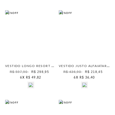
50%
OFF
50%
OFF
VESTIDO LONGO RESORT CHIC VERDE CANA
VESTIDO JUSTO ALFAIATARIA VERDE CANA
R$ 597,90
R$ 298,95
R$ 436,90
R$ 218,45
6
X
R$ 49,82
6
X
R$ 36,40
50%
OFF
50%
OFF