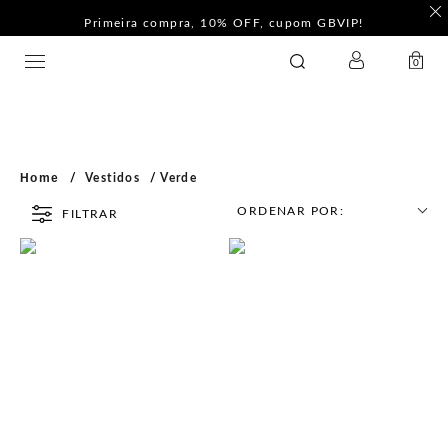
Primeira compra, 10% OFF, cupom GBVIP!
LOGIN
GATABAKANA
0
Home
Vestidos
Verde
ORDENAR POR:
FILTRAR