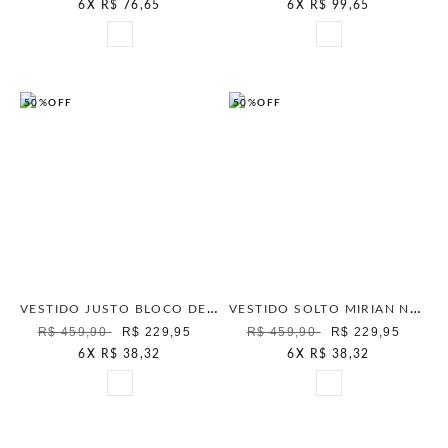
6
X
R$ 76,65
6
X
R$ 99,65
50%
OFF
50%
OFF
VESTIDO JUSTO BLOCO DE COR OFF WHITE
VESTIDO SOLTO MIRIAN NATURAL
R$ 459,90
R$ 229,95
R$ 459,90
R$ 229,95
6
X
R$ 38,32
6
X
R$ 38,32