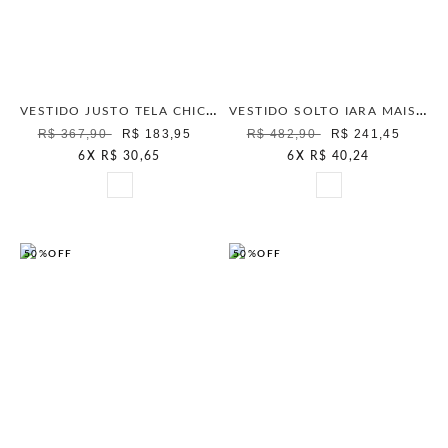
VESTIDO JUSTO TELA CHIC OFF WHITE
VESTIDO SOLTO IARA MAIS GATA NATURAL
R$ 367,90
R$ 183,95
R$ 482,90
R$ 241,45
6
X
R$ 30,65
6
X
R$ 40,24
50%
OFF
50%
OFF