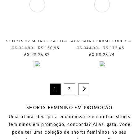
SHORTS 27 MEIA COXA COMFORT PRETO
AGR SAIA CHARME SUPER JEANS OLIVA SUMMER
R$ 321,90
R$ 160,95
R$ 344,90
R$ 172,45
6
X
R$ 26,82
6
X
R$ 28,74
1
2
SHORTS FEMININO EM PROMOÇÃO
Uma ótima ideia para economizar é encontrar shorts
femininos em promoção, concorda? Aliás, gata, você
pode ter uma coleção de shorts femininos no seu