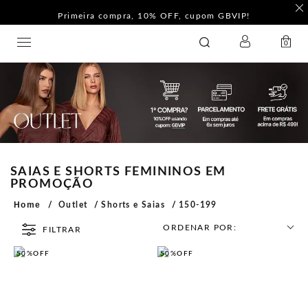
Primeira compra, 10% OFF, cupom GBVIP!
LOGIN
GATABAKANA
0
SAIAS E SHORTS FEMININOS EM
PROMOÇÃO
Home
Outlet
Shorts e Saias
150-199
ORDENAR POR:
FILTRAR
50%
OFF
50%
OFF