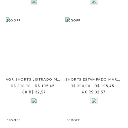
50%
OFF
50%
OFF
AGR SHORTS LISTRADO MAIS GATA AZUL AURA
SHORTS ESTAMPADO MARAGOGI VERDE CANA
R$ 390,90
R$ 195,45
R$ 390,90
R$ 195,45
6
X
R$ 32,57
6
X
R$ 32,57
50%
OFF
50%
OFF