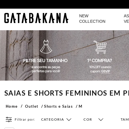
NEW
AS
GATABAKANA
COLLECTION
VE
SAIAS E SHORTS FEMININOS EM
Home
Outlet
Shorts e Saias
M
Filtrar por:
CATEGORIA
COR
TA