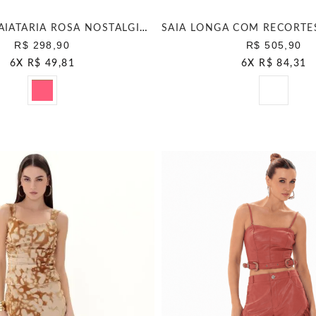
SHORTS ALFAIATARIA ROSA NOSTALGICO
R$ 298,90
R$ 505,90
6
X
R$ 49,81
6
X
R$ 84,31