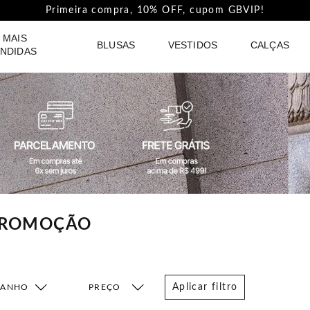
Pague com PIX e ganhe 5%Off na Coleção Outline!
 MAIS
BLUSAS
VESTIDOS
CALÇAS
NDIDAS
 PROMOÇÃO
Aplicar filtro
MANHO
FAIXA DE PREÇO