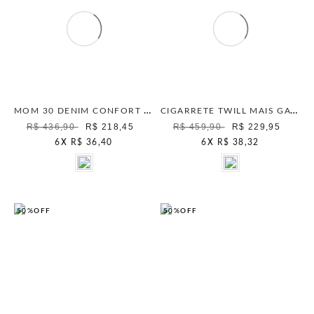
MOM 30 DENIM CONFORT MAIS GATA UNICA
CIGARRETE TWILL MAIS GATA PACIFIC BLUE
R$ 436,90
R$ 218,45
R$ 459,90
R$ 229,95
6
X
R$ 36,40
6
X
R$ 38,32
50%
OFF
50%
OFF