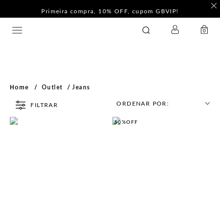
Primeira compra, 10% OFF, cupom GBVIP!
LOGIN
GATABAKANA
0
Home
Outlet
Jeans
ORDENAR POR:
FILTRAR
50%
OFF