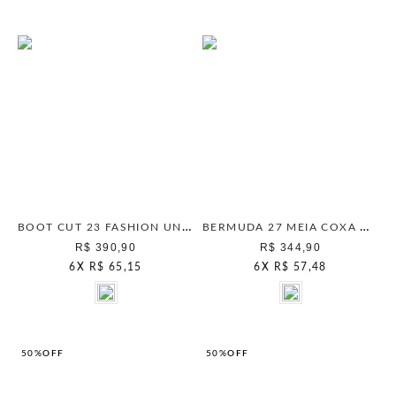
BOOT CUT 23 FASHION UNICA
BERMUDA 27 MEIA COXA DENIM UNICA
R$ 390,90
R$ 344,90
6
X
R$ 65,15
6
X
R$ 57,48
50%
OFF
50%
OFF