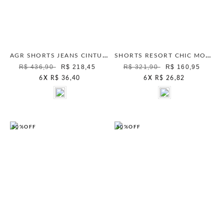
AGR SHORTS JEANS CINTURA ALTA ICE BLUE
SHORTS RESORT CHIC MOCHA MOUSSE
R$ 436,90
R$ 218,45
R$ 321,90
R$ 160,95
6
X
R$ 36,40
6
X
R$ 26,82
50%
OFF
50%
OFF