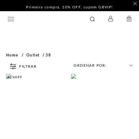
Primeira compra, 10% OFF, cupom GBVIP!
LOGIN
GATABAKANA
0
Home
Outlet
38
ORDENAR POR:
FILTRAR
50%
OFF