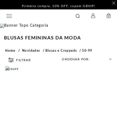
Primeira compra, 10% OFF, cupom GBVIP!
LOGIN
GATABAKANA
0
BLUSAS FEMININAS DA MODA
Home
Novidades
Blusas e Croppeds
50-99
ORDENAR POR:
FILTRAR
50%
OFF