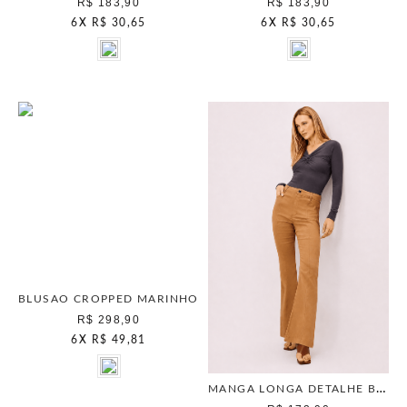
R$ 183,90
R$ 183,90
6
X
R$ 30,65
6
X
R$ 30,65
BLUSAO CROPPED MARINHO
R$ 298,90
6
X
R$ 49,81
MANGA LONGA DETALHE BUSTO CHUMBO