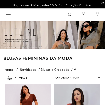
F
Pague com PIX e ganhe 5%Off na Coleção Outline!
LOGIN
GATABAKANA
0
BLUSAS FEMININAS DA MODA
Home
Novidades
Blusas e Croppeds
M
ORDENAR POR:
FILTRAR