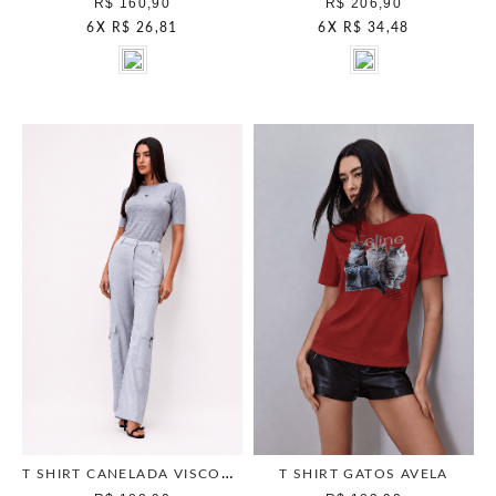
R$ 160,90
R$ 206,90
6
X
R$ 26,81
6
X
R$ 34,48
T SHIRT CANELADA VISCOSE MESCLA
T SHIRT GATOS AVELA