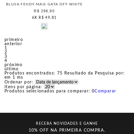
BLUSA FENDY MAIS GATA OFF WHITE
R$ 298,90
6
X
R$ 49,81
primeiro
anterior
1
2
3
4
próximo
último
Produtos encontrados:
75
Resultado da Pesquisa por:
em
1 ms
Ordenar por:
Itens por página:
Produtos selecionados para comparar:
0
Comparar
RECEBA NOVIDADES E GANHE
10% OFF NA PRIMEIRA COMPRA.