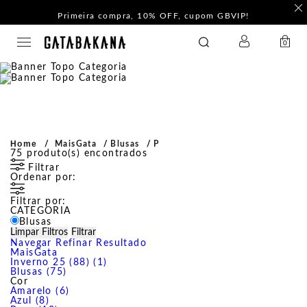
Primeira compra, 10% OFF, cupom GBVIP!
LOGIN
GATABAKANA
0
Home
MaisGata
Blusas
P
75
produto(s) encontrados
Filtrar
Ordenar por:
Filtrar por:
CATEGORIA
Blusas
Limpar Filtros
Filtrar
Navegar
Refinar Resultado
MaisGata
Inverno 25 (88) (1)
Blusas (75)
Cor
Amarelo (6)
Azul (8)