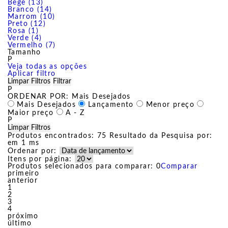
Bege (13)
Branco (14)
Marrom (10)
Preto (12)
Rosa (1)
Verde (4)
Vermelho (7)
Tamanho
P
Veja todas as opções
Aplicar filtro
Limpar Filtros
Filtrar
P
ORDENAR POR:
Mais Desejados
Mais Desejados
Lançamento
Menor preço
Maior preço
A - Z
P
Limpar Filtros
Produtos encontrados:
75
Resultado da Pesquisa por:
em
1 ms
Ordenar por:
Itens por página:
Produtos selecionados para comparar:
0
Comparar
primeiro
anterior
1
2
3
4
próximo
último