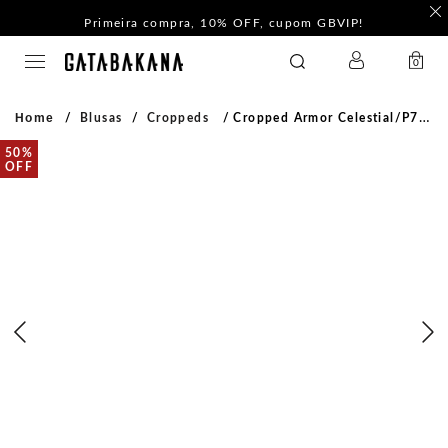
Primeira compra, 10% OFF, cupom GBVIP!
LOGIN
GATABAKANA
0
Home
Blusas
Croppeds
Cropped Armor Celestial/p7258/01
50%
OFF