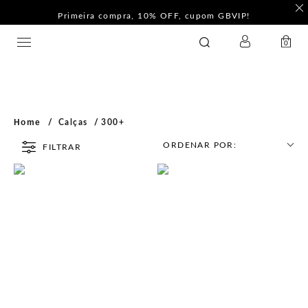
Primeira compra, 10% OFF, cupom GBVIP!
LOGIN
GATABAKANA
0
Home
Calças
300+
ORDENAR POR:
FILTRAR