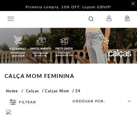
Primeira compra, 10% OFF, cupom GBVIP!
LOGIN
GATABAKANA
0
CALÇA MOM FEMININA
Home
Calças
Calças Mom
34
ORDENAR POR:
FILTRAR