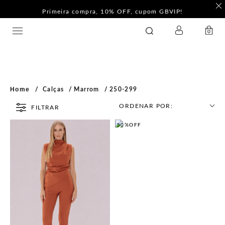
Primeira compra, 10% OFF, cupom GBVIP!
LOGIN
GATABAKANA
0
Home
Calças
Marrom
250-299
ORDENAR POR:
FILTRAR
50%
OFF