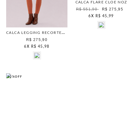
CALCA FLARE CLOE NOZ
R$ 551,90
R$ 275,95
6
X
R$ 45,99
CALCA LEGGING RECORTES CANELA
R$ 275,90
6
X
R$ 45,98
50%
OFF