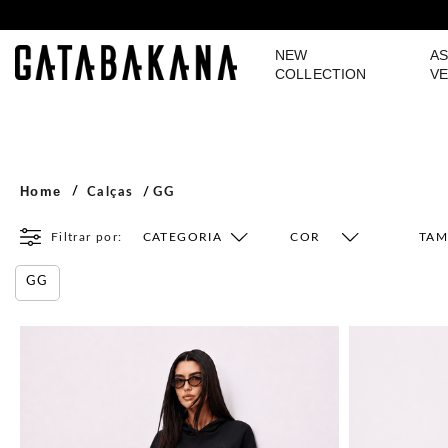
NEW
AS
GATABAKANA
COLLECTION
VE
Home
Calças
GG
Filtrar por:
CATEGORIA
COR
TA
GG