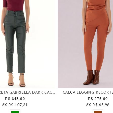
AGR CALCA RETA GABRIELLA DARK CACTUS
CALCA LEGGING RECORT
R$ 643,90
R$ 275,90
6
X
R$ 107,31
6
X
R$ 45,98