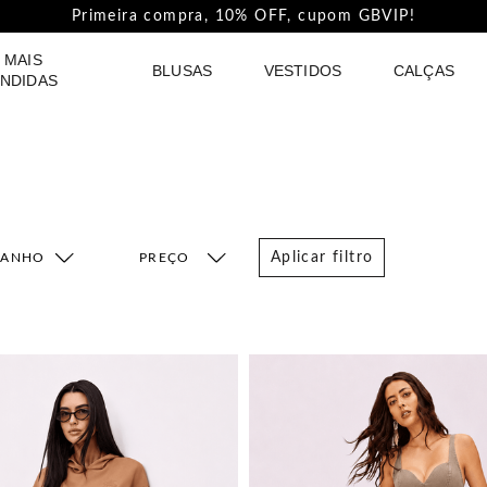
Pague com PIX e ganhe 5%Off na Coleção Outline!
 MAIS
BLUSAS
VESTIDOS
CALÇAS
NDIDAS
Aplicar filtro
MANHO
FAIXA DE PREÇO