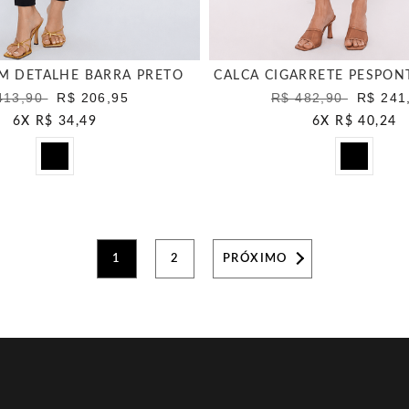
M DETALHE BARRA PRETO
CALCA CIGARRETE PESPON
413,90
R$ 206,95
R$ 482,90
R$ 241
6
X
R$ 34,49
6
X
R$ 40,24
1
2
PRÓXIMO