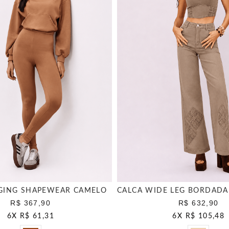
GING SHAPEWEAR CAMELO
R$ 367,90
R$ 632,90
6
X
R$ 61,31
6
X
R$ 105,48