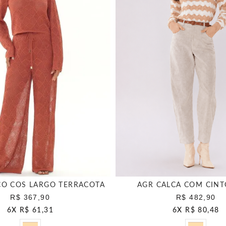
CO COS LARGO TERRACOTA
AGR CALCA COM CINT
R$ 367,90
R$ 482,90
6
X
R$ 61,31
6
X
R$ 80,48