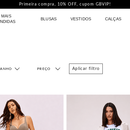
Pague com PIX e ganhe 5%Off na Coleção Outline!
 MAIS
BLUSAS
VESTIDOS
CALÇAS
NDIDAS
Aplicar filtro
MANHO
FAIXA DE PREÇO