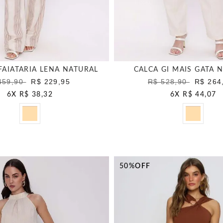
FAIATARIA LENA NATURAL
CALCA GI MAIS GATA 
459,90
R$ 229,95
R$ 528,90
R$ 264
6
X
R$ 38,32
6
X
R$ 44,07
50%
OFF