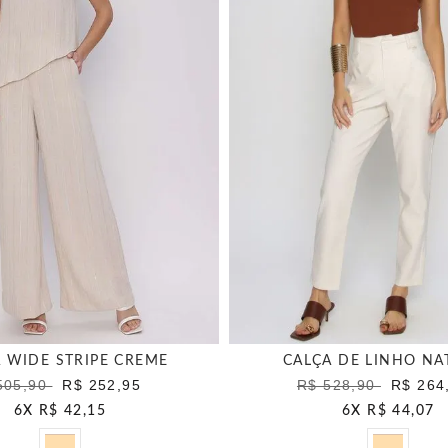
 WIDE STRIPE CREME
CALÇA DE LINHO NA
505,90
R$ 252,95
R$ 528,90
R$ 264
6
X
R$ 42,15
6
X
R$ 44,07