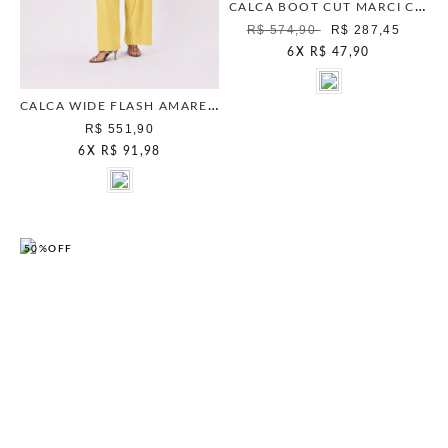
CALCA BOOT CUT MARCI CELESTIAL/P7258/01
R$ 574,90
R$ 287,45
6
X
R$ 47,90
CALCA WIDE FLASH AMARELO LIGHT
R$ 551,90
6
X
R$ 91,98
50%
OFF