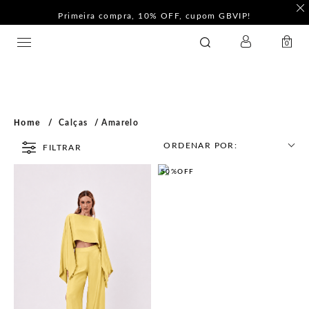
Primeira compra, 10% OFF, cupom GBVIP!
LOGIN
GATABAKANA
0
Home
Calças
Amarelo
ORDENAR POR:
FILTRAR
50%
OFF