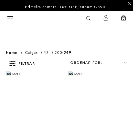
Primeira compra, 10% OFF, cupom GBVIP!
LOGIN
GATABAKANA
0
Home
Calças
42
200-249
ORDENAR POR:
FILTRAR
50%
OFF
50%
OFF