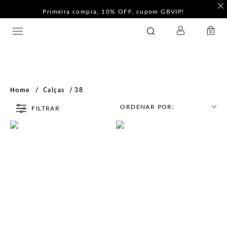
Primeira compra, 10% OFF, cupom GBVIP!
LOGIN
GATABAKANA
0
Home
Calças
38
ORDENAR POR:
FILTRAR