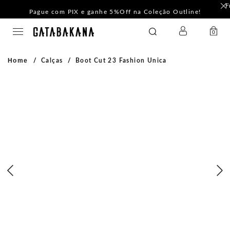
F
Pague com PIX e ganhe 5%Off na Coleção Outline!
LOGIN
GATABAKANA
0
Home
Calças
Boot Cut 23 Fashion Unica