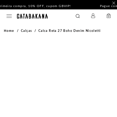
F
Pague com PIX e ganhe 5%Off na Coleção Outline!
LOGIN
GATABAKANA
0
Home
Calças
Calca Reta 27 Boho Denim Nicoletti