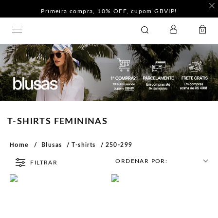
Primeira compra, 10% OFF, cupom GBVIP!
LOGIN
GATABAKANA
0
T-SHIRTS FEMININAS
Home
Blusas
T-shirts
250-299
ORDENAR POR:
FILTRAR