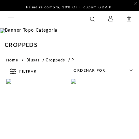
Primeira compra, 10% OFF, cupom GBVIP!
LOGIN
GATABAKANA
0
CROPPEDS
Home
Blusas
Croppeds
P
ORDENAR POR:
FILTRAR