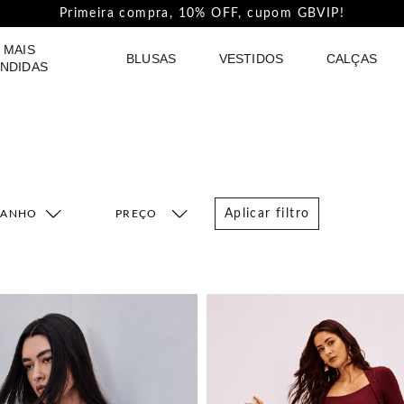
Pague com PIX e ganhe 5%Off na Coleção Outline!
 MAIS
BLUSAS
VESTIDOS
CALÇAS
NDIDAS
Aplicar filtro
MANHO
FAIXA DE PREÇO