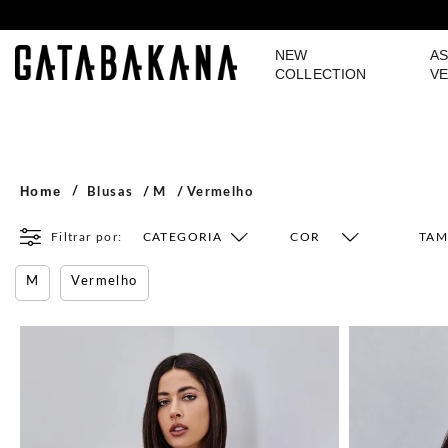
NEW
AS
GATABAKANA
COLLECTION
VE
Home
Blusas
M
Vermelho
Filtrar por:
CATEGORIA
COR
TA
M
Vermelho