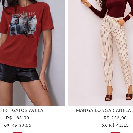
SHIRT GATOS AVELA
MANGA LONGA CANELA
R$ 183,90
R$ 252,90
6
X
R$ 30,65
6
X
R$ 42,15