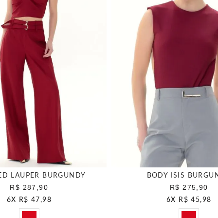
ED LAUPER BURGUNDY
BODY ISIS BURGU
R$ 287,90
R$ 275,90
6
X
R$ 47,98
6
X
R$ 45,98