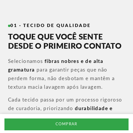
01 · TECIDO DE QUALIDADE
TOQUE QUE VOCÊ SENTE
DESDE O PRIMEIRO CONTATO
Selecionamos
fibras nobres e de alta
gramatura
para garantir peças que não
perdem forma, não desbotam e mantêm a
textura macia lavagem após lavagem.
Cada tecido passa por um processo rigoroso
de curadoria, priorizando
durabilidade e
caimento perfeito
, porque moda de verdade
COMPRAR
começa na matéria-prima.