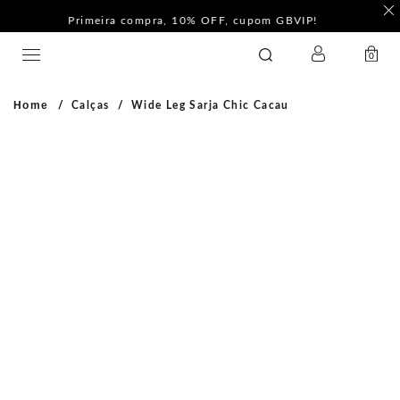
F
Pague com PIX e ganhe 5%Off na Coleção Outline!
LOGIN
GATABAKANA
0
Home
Calças
Wide Leg Sarja Chic Cacau