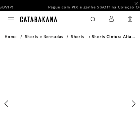
F
Pague com PIX e ganhe 5%Off na Coleção Outline!
LOGIN
GATABAKANA
0
Home
Shorts e Bermudas
Shorts
Shorts Cintura Alta Boho Chic Mocha Mousse