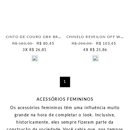
CINTO DE COURO GBK BRANCO
CHINELO REVEILON OFF WHITE
R$ 160,90
R$ 80,45
R$ 206,90
R$ 103,45
3
X
R$ 26,81
4
X
R$ 25,86
1
ACESSÓRIOS FEMININOS
Os acessórios femininos têm uma influência muito
grande na hora de completar o look. Inclusive,
historicamente, eles sempre fizeram parte da
construção da sociedade. Você sabia que, nos tempos