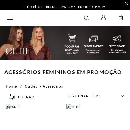
Primeira compra, 10% OFF, cupom GBVIP!
LOGIN
GATABAKANA
0
ACESSÓRIOS FEMININOS EM PROMOÇÃO
Home
Outlet
Acessórios
ORDENAR POR:
FILTRAR
50%
OFF
50%
OFF