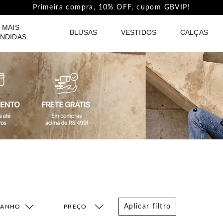
Primeira compra, 10% OFF, cupom GBVIP!
 MAIS
BLUSAS
VESTIDOS
CALÇAS
NDIDAS
Aplicar filtro
MANHO
FAIXA DE PREÇO