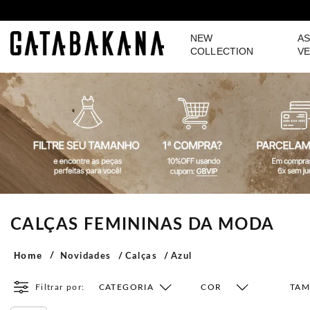
NEW
AS
GATABAKANA
COLLECTION
VE
CALÇAS FEMININAS DA MODA
Home
Novidades
Calças
Azul
Filtrar por:
CATEGORIA
COR
TA