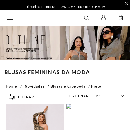
Primeira compra, 10% OFF, cupom GBVIP!
LOGIN
GATABAKANA
0
BLUSAS FEMININAS DA MODA
Home
Novidades
Blusas e Croppeds
Preto
ORDENAR POR:
FILTRAR