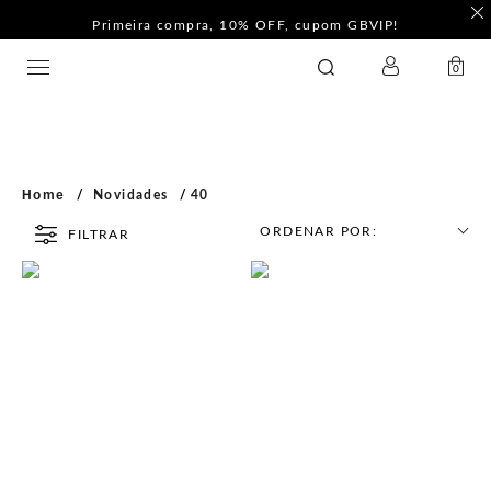
Primeira compra, 10% OFF, cupom GBVIP!
LOGIN
GATABAKANA
0
Home
Novidades
40
ORDENAR POR:
FILTRAR