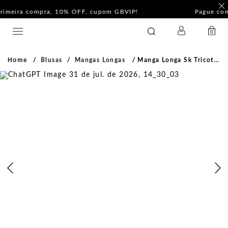
F
Pague com PIX e ganhe 5%Off na Coleção Outline!
LOGIN
GATABAKANA
0
Home
Blusas
Mangas Longas
Manga Longa Sk Tricot Terracota