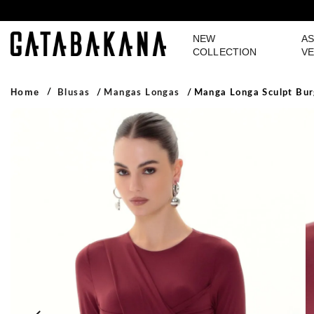
NEW
AS
GATABAKANA
COLLECTION
VE
Home
Blusas
Mangas Longas
Manga Longa Sculpt Bu