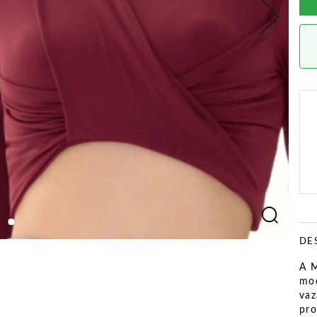
DE
A M
mod
vaz
pro