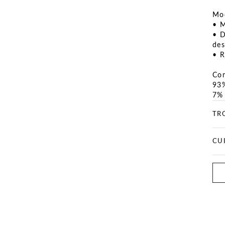
Mod
• M
• D
des
• R
Co
93%
7% 
TR
CU