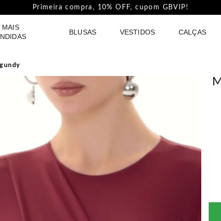
Pague com PIX e ganhe 5%Off na Coleção Outline!
 MAIS
BLUSAS
VESTIDOS
CALÇAS
NDIDAS
rgundy
M