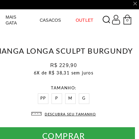
LOGIN
MAIS
CASACOS
OUTLET
0
GATA
ANGA LONGA SCULPT BURGUNDY
R$ 229,90
6X de
R$ 38,31
sem juros
TAMANHO
PP
P
M
G
DESCUBRA SEU TAMANHO
COMPRAR