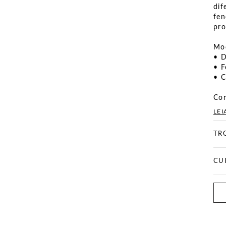
dif
fen
pro
Mod
• D
• F
• C
Com
LEI
TR
CU