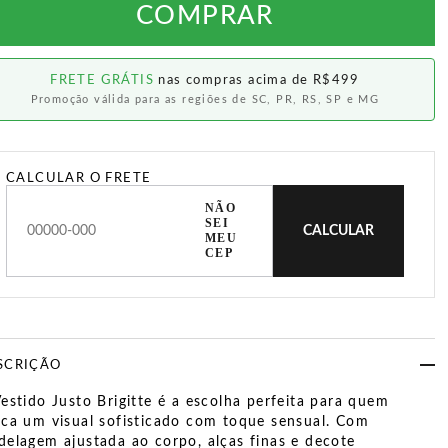
COMPRAR
FRETE GRÁTIS
nas compras acima de R$499
Promoção válida para as regiões de SC, PR, RS, SP e MG
CALCULAR O FRETE
NÃO
SEI
CALCULAR
MEU
CEP
SCRIÇÃO
estido Justo Brigitte é a escolha perfeita para quem
ca um visual sofisticado com toque sensual. Com
elagem ajustada ao corpo, alças finas e decote