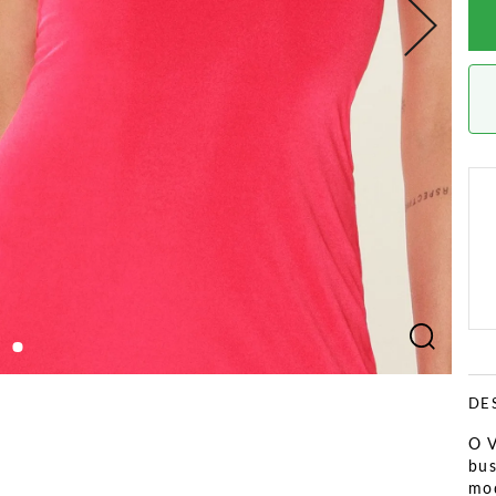
DE
O V
bus
mod