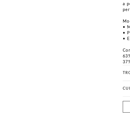
a p
per
Mod
• M
• P
• E
Co
63%
37
TR
CU