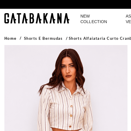
NEW
AS
GATABAKANA
COLLECTION
VE
Home
Shorts E Bermudas
Shorts Alfaiataria Curto Cran