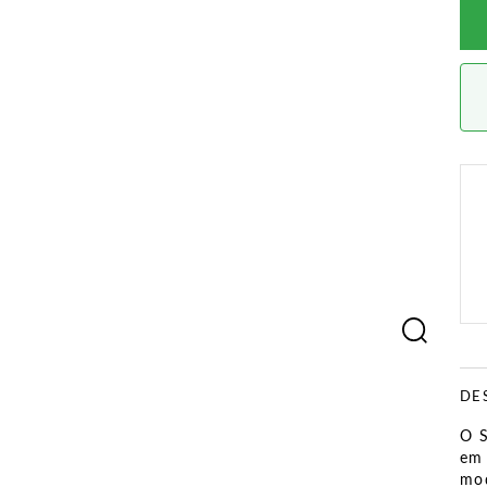
DE
O S
em 
mod