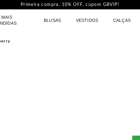
Pague com PIX e ganhe 5%Off na Coleção Outline!
 MAIS
BLUSAS
VESTIDOS
CALÇAS
NDIDAS
berry