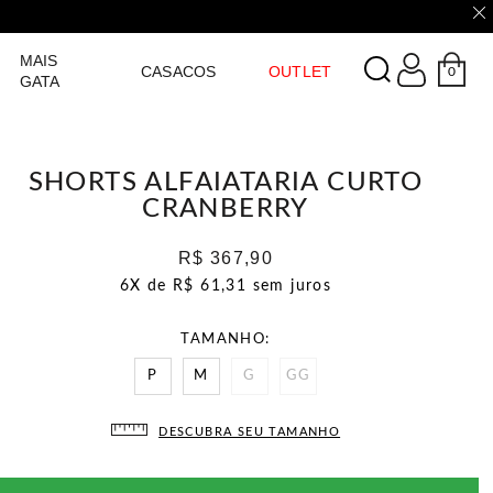
LOGIN
MAIS
CASACOS
OUTLET
0
GATA
SHORTS ALFAIATARIA CURTO
CRANBERRY
R$ 367,90
6X de
R$ 61,31
sem juros
TAMANHO
P
M
G
GG
DESCUBRA SEU TAMANHO