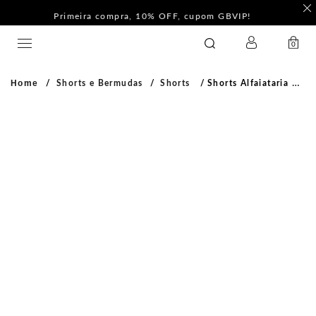
F
Pague com PIX e ganhe 5%Off na Coleção Outline!
LOGIN
GATABAKANA
0
Home
Shorts e Bermudas
Shorts
Shorts Alfaiataria Azul Tranquilo