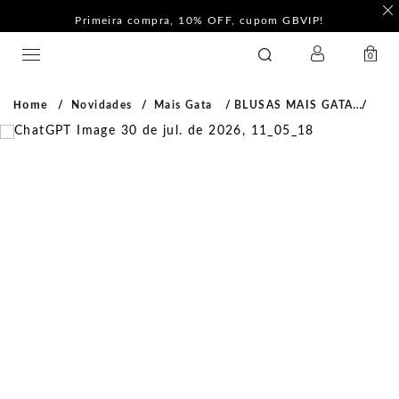
F
Pague com PIX e ganhe 5%Off na Coleção Outline!
LOGIN
GATABAKANA
0
Home
Novidades
Mais Gata
BLUSAS MAIS GATA
Mang